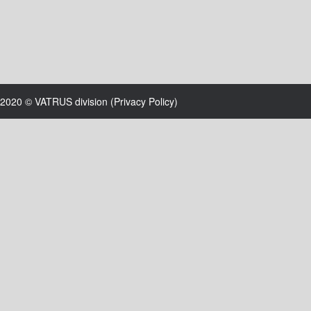
2020 © VATRUS division (
Privacy Policy
)