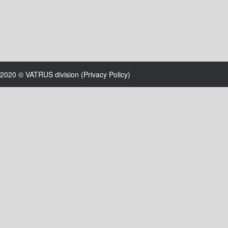
2020 © VATRUS division (
Privacy Policy
)