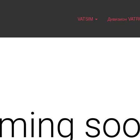
VATSIM
Дивизион VAT