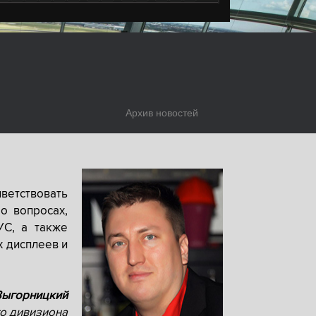
Архив новостей
ветствовать
о вопросах,
УС, а также
х дисплеев и
Выгорницкий
о дивизиона