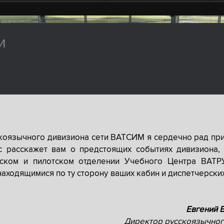
и
скоязычного дивизиона сети ВАТСИМ я сердечно рад при
с расскажет вам о предстоящих событиях дивизиона, 
рском и пилотском отделении Учебного Центра ВАТР
находящимися по ту сторону ваших кабин и диспетчерски
Евгений 
Директор русскоязычног