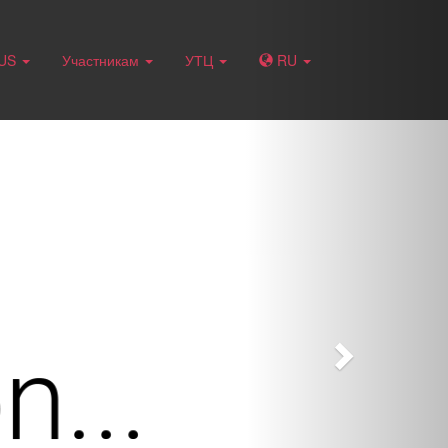
Next
RUS
Участникам
УТЦ
RU