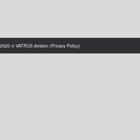
2020 © VATRUS division (
Privacy Policy
)