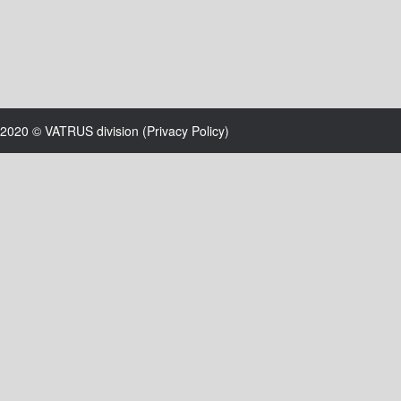
2020 © VATRUS division (
Privacy Policy
)