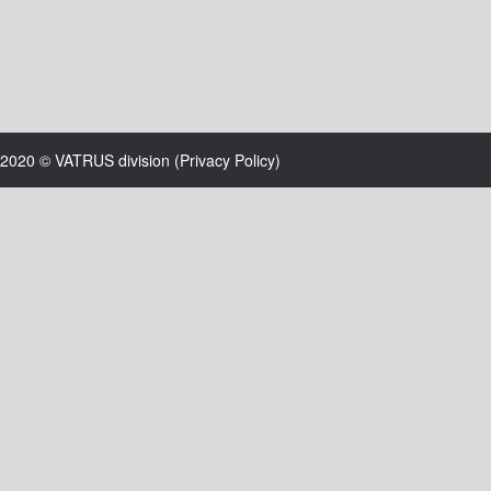
2020 © VATRUS division (
Privacy Policy
)