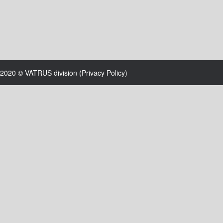
2020 © VATRUS division (
Privacy Policy
)