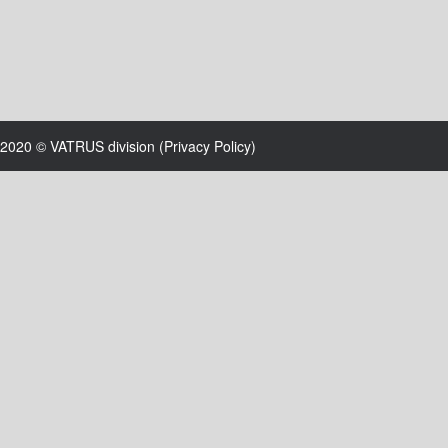
2020 © VATRUS division (
Privacy Policy
)