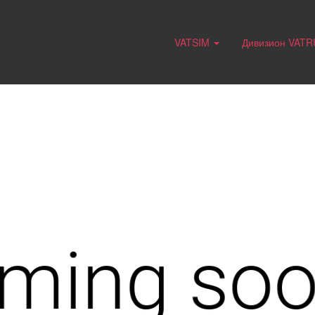
VATSIM
Дивизион VAT