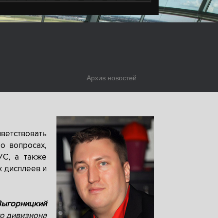
Архив новостей
ветствовать
о вопросах,
УС, а также
х дисплеев и
Выгорницкий
о дивизиона