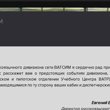
и
скоязычного дивизиона сети ВАТСИМ я сердечно рад при
с расскажет вам о предстоящих событиях дивизиона, 
рском и пилотском отделении Учебного Центра ВАТР
находящимися по ту сторону ваших кабин и диспетчерски
Евгений 
Директор русскоязычног