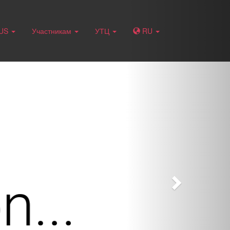
Next
RUS
Участникам
УТЦ
RU