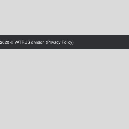
2020 © VATRUS division (
Privacy Policy
)