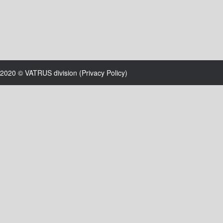
2020 © VATRUS division (
Privacy Policy
)