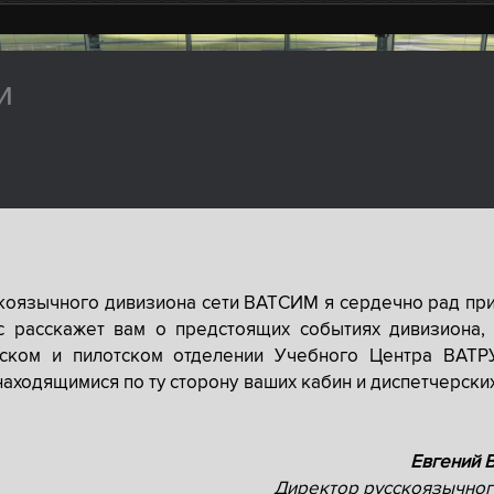
и
скоязычного дивизиона сети ВАТСИМ я сердечно рад при
с расскажет вам о предстоящих событиях дивизиона, 
рском и пилотском отделении Учебного Центра ВАТР
находящимися по ту сторону ваших кабин и диспетчерски
Евгений 
Директор русскоязычног