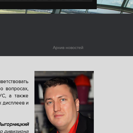
Архив новостей
ветствовать
о вопросах,
УС, а также
х дисплеев и
Выгорницкий
о дивизиона