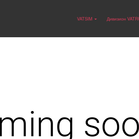
VATSIM
Дивизион VAT