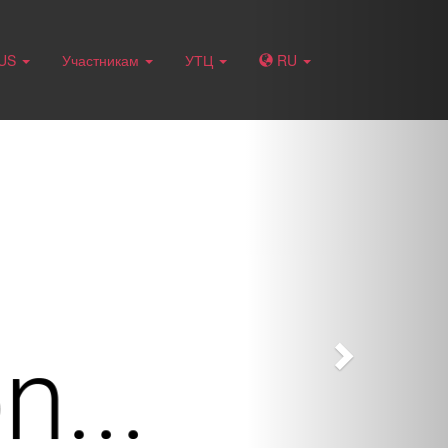
Next
RUS
Участникам
УТЦ
RU