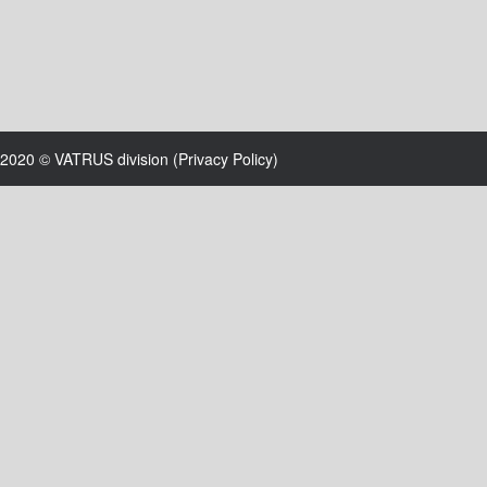
2020 © VATRUS division (
Privacy Policy
)