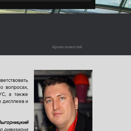
Архив новостей
ветствовать
о вопросах,
УС, а также
х дисплеев и
Выгорницкий
о дивизиона