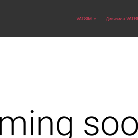
VATSIM
Дивизион VAT