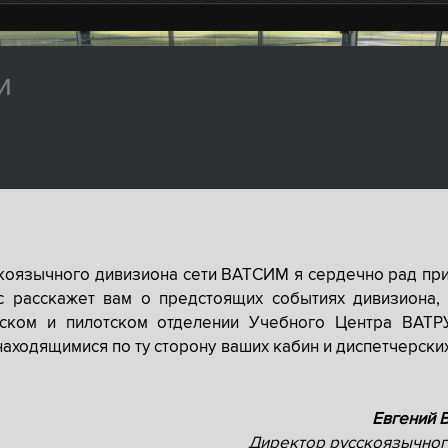
и
скоязычного дивизиона сети ВАТСИМ я сердечно рад при
с расскажет вам о предстоящих событиях дивизиона, 
рском и пилотском отделении Учебного Центра ВАТР
находящимися по ту сторону ваших кабин и диспетчерски
Евгений 
Директор русскоязычног