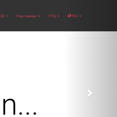
Next
RUS
Участникам
УТЦ
RU