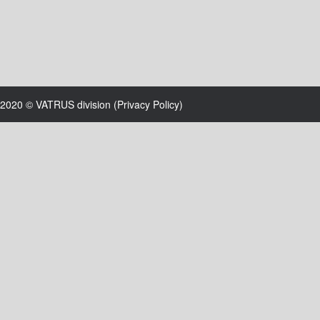
2020 © VATRUS division (
Privacy Policy
)