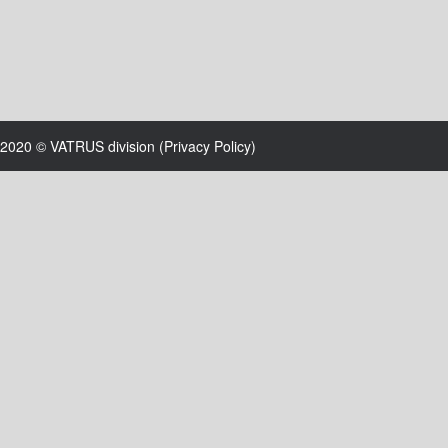
2020 © VATRUS division (
Privacy Policy
)