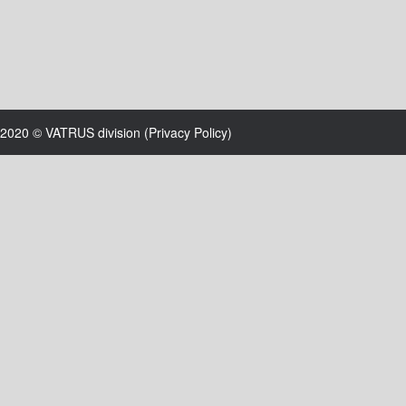
2020 © VATRUS division (
Privacy Policy
)