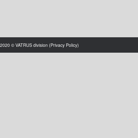
2020 © VATRUS division (
Privacy Policy
)