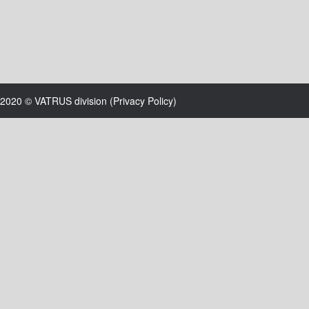
2020 © VATRUS division (
Privacy Policy
)