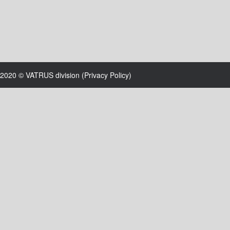
2020 © VATRUS division (
Privacy Policy
)