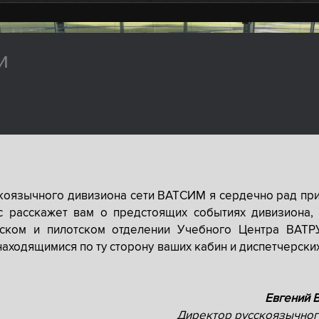
и
скоязычного дивизиона сети ВАТСИМ я сердечно рад при
с расскажет вам о предстоящих событиях дивизиона, 
рском и пилотском отделении Учебного Центра ВАТР
находящимися по ту сторону ваших кабин и диспетчерски
Евгений 
Директор русскоязычног