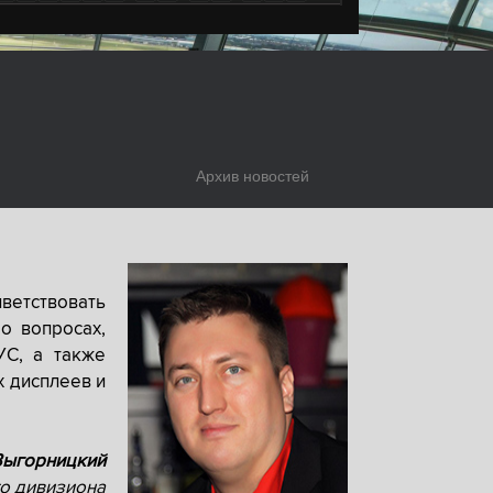
Архив новостей
ветствовать
о вопросах,
УС, а также
х дисплеев и
Выгорницкий
о дивизиона