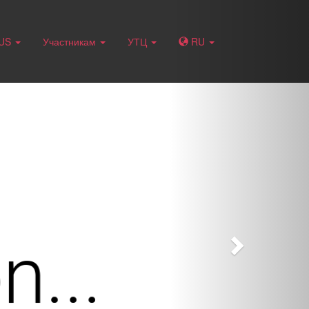
Next
RUS
Участникам
УТЦ
RU