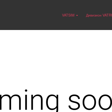
VATSIM
Дивизион VAT